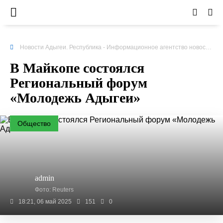
Новости Адыгеи. Республика - Информационное агентство новостей
»
В Майкопе состоялся
Региональный форум
«Молодежь Адыгеи»
Общество
admin
Фото: Reuters
18:21, 06 май 2025
151
0