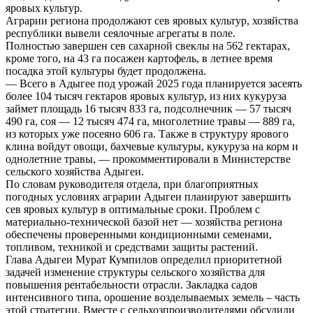
яровых культур.
Аграрии региона продолжают сев яровых культур, хозяйства
республики вывели сеялочные агрегаты в поле.
Полностью завершен сев сахарной свеклы на 562 гектарах,
кроме того, на 43 га посажен картофель, в летнее время
посадка этой культуры будет продолжена.
— Всего в Адыгее под урожай 2025 года планируется засеять
более 104 тысяч гектаров яровых культур, из них кукуруза
займет площадь 16 тысяч 833 га, подсолнечник — 57 тысяч
490 га, соя — 12 тысяч 474 га, многолетние травы — 889 га,
из которых уже посеяно 606 га. Также в структуру ярового
клина войдут овощи, бахчевые культуры, кукуруза на корм и
однолетние травы, — прокомментировали в Министерстве
сельского хозяйства Адыгеи.
По словам руководителя отдела, при благоприятных
погодных условиях аграрии Адыгеи планируют завершить
сев яровых культур в оптимальные сроки. Проблем с
материально-технической базой нет — хозяйства региона
обеспечены проверенными кондиционными семенами,
топливом, техникой и средствами защиты растений.
Глава Адыгеи Мурат Кумпилов определил приоритетной
задачей изменение структуры сельского хозяйства для
повышения рентабельности отрасли. Закладка садов
интенсивного типа, орошение возделываемых земель – часть
этой стратегии. Вместе с сельхозпроизводителями обсудили