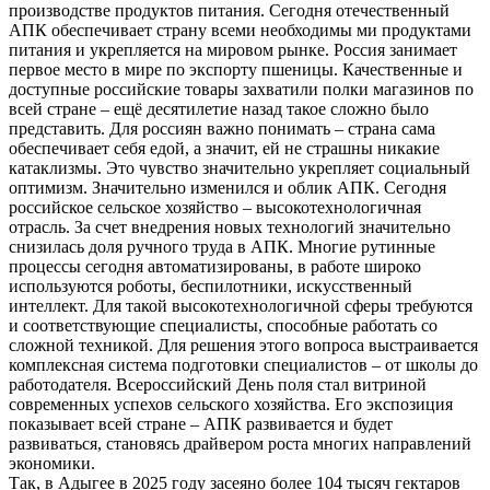
производстве продуктов питания. Сегодня отечественный
АПК обеспечивает страну всеми необходимы ми продуктами
питания и укрепляется на мировом рынке. Россия занимает
первое место в мире по экспорту пшеницы. Качественные и
доступные российские товары захватили полки магазинов по
всей стране – ещё десятилетие назад такое сложно было
представить. Для россиян важно понимать – страна сама
обеспечивает себя едой, а значит, ей не страшны никакие
катаклизмы. Это чувство значительно укрепляет социальный
оптимизм. Значительно изменился и облик АПК. Сегодня
российское сельское хозяйство – высокотехнологичная
отрасль. За счет внедрения новых технологий значительно
снизилась доля ручного труда в АПК. Многие рутинные
процессы сегодня автоматизированы, в работе широко
используются роботы, беспилотники, искусственный
интеллект. Для такой высокотехнологичной сферы требуются
и соответствующие специалисты, способные работать со
сложной техникой. Для решения этого вопроса выстраивается
комплексная система подготовки специалистов – от школы до
работодателя. Всероссийский День поля стал витриной
современных успехов сельского хозяйства. Его экспозиция
показывает всей стране – АПК развивается и будет
развиваться, становясь драйвером роста многих направлений
экономики.
Так, в Адыгее в 2025 году засеяно более 104 тысяч гектаров