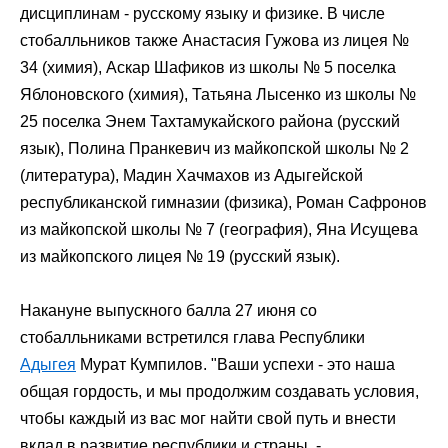
дисциплинам - русскому языку и физике. В числе
стобалльников также Анастасия Гужова из лицея №
34 (химия), Аскар Шафиков из школы № 5 поселка
Яблоновского (химия), Татьяна Лысенко из школы №
25 поселка Энем Тахтамукайского района (русский
язык), Полина Пранкевич из майкопской школы № 2
(литература), Мадин Хачмахов из Адыгейской
республиканской гимназии (физика), Роман Сафронов
из майкопской школы № 7 (география), Яна Исущева
из майкопского лицея № 19 (русский язык).
Накануне выпускного балла 27 июня со
стобалльниками встретился
глава Республики
Адыгея
Мурат Кумпилов
. "Ваши успехи - это наша
общая гордость, и мы продолжим создавать условия,
чтобы каждый из вас мог найти свой путь и внести
вклад в развитие республики и страны, -