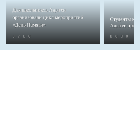
Для школьников Адыгеи
организовали цикл мероприятий
Студенты кол
«День Памяти»
Адыгее прош
7
0
6
0