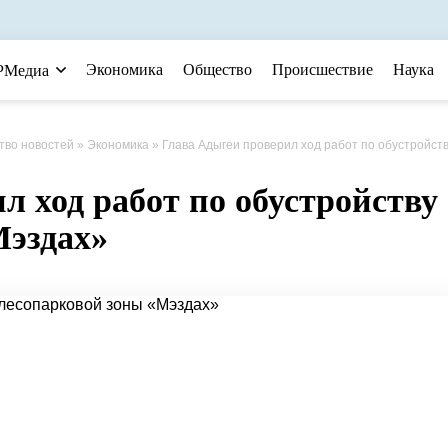
Экономика
Общество
Происшествие
Наука
РМедиа
тво новостей
»
Экономика
» Глава Адыгеи проверил ход работ по обустройству лесопарковой зоны «Мэзд
л ход работ по обустройству
Мэздах»