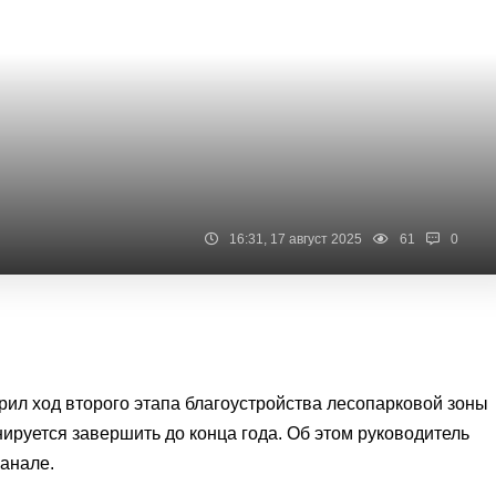
16:31, 17 август 2025
61
0
рил ход второго этапа благоустройства лесопарковой зоны
нируется завершить до конца года. Об этом руководитель
канале
.