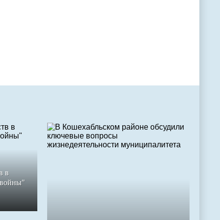
в в
 войны"