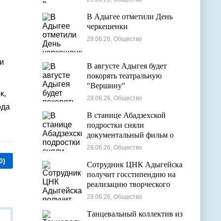
В Адыгее отметили День
черкешенки
29.06.26, Общество
и
В августе Адыгея будет
покорять театральную
"Вершину"
к,
29.06.26, Общество
ода
В станице Абадзехской
подростки сняли
документальный фильм о
цирковой студии
29.06.26, Общество
0)
Сотрудник ЦНК Адыгейска
получит госстипендию на
реализацию творческого
проекта в области
29.06.26, Общество
кинематографии
Танцевальный коллектив из