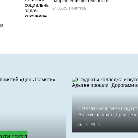
направление деятельности
24.05.25, Политика
ое
Студенты колледжа искусст
Адыгее прошли "Дорогами
6
0
али цикл