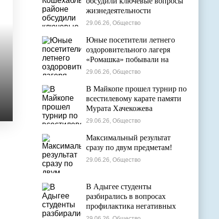
обсудили ключевые вопросы
жизнедеятельности
муниципалитета
29.06.26, Общество
Юные посетители летнего
оздоровительного лагеря
«Ромашка» побывали на
экскурсии в Дондуковском
29.06.26, Общество
музее
В Майкопе прошел турнир по
всестилевому карате памяти
Мурата Хачекожева
29.06.26, Общество
Максимальный результат
сразу по двум предметам!
29.06.26, Общество
В Адыгее студенты
разбирались в вопросах
профилактика негативных
явлений в молодежной среде
29.06.26, Общество