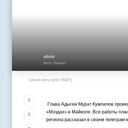
admin
Фото: Reuters
{short-story limit="840"}
Глава Адыгеи
Мурат Кумпилов
прове
«Мэздах» в
Майкопе
. Все работы пла
региона рассказал в своем
телеграм-