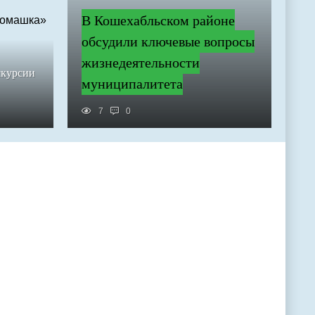
В Кошехабльском районе
обсудили ключевые вопросы
жизнедеятельности
скурсии
муниципалитета
7
0