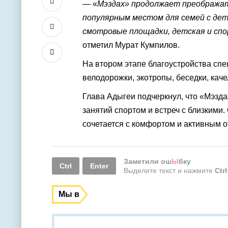
— «
Мэздах» продолжает преображат
популярным местом для семей с дет
смотровые площадки, детская и спор
отметил
Мурат Кумпилов
.
На втором этапе благоустройства сп
велодорожки, экотропы, беседки, каче
Глава Адыгеи
подчеркнул, что «Мэзд
занятий спортом и встреч с близкими. 
сочетается с комфортом и активным 
Заметили ош
Ы
бку
Ctrl
Enter
Выделите текст и нажмите
Ctr
Мы в