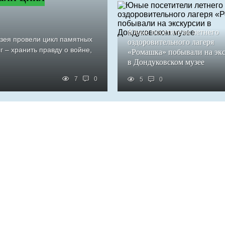
Юные посетители летнего
узея провели цикл памятных
оздоровительного лагеря
 – хранить правду о войне,
«Ромашка» побывали на эк
в Дондуковском музее
7
0
5
0