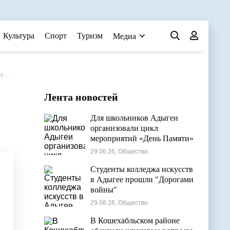
Культура
Спорт
Туризм
Медиа
ах»
Лента новостей
Для школьников Адыгеи
организовали цикл
мероприятий «День Памяти»
29.06.26, Общество
Студенты колледжа искусств
в Адыгее прошли "Дорогами
войны"
29.06.26, Общество
В Кошехабльском районе