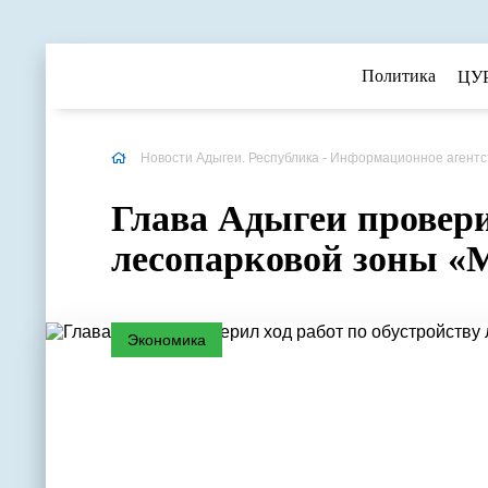
Политика
ЦУ
Новости Адыгеи. Республика - Информационное агентс
Глава Адыгеи провери
лесопарковой зоны «
Экономика