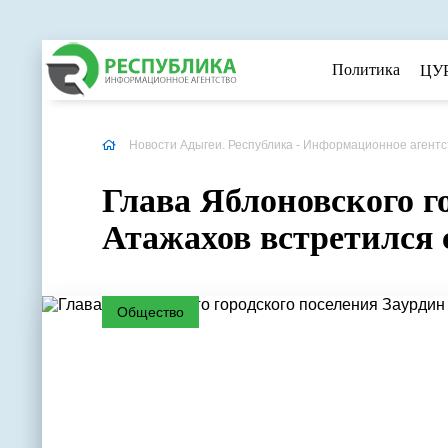
Политика
ЦУ
Новости Адыгеи. Республика - Информационное агентс
Глава Яблоновского г
Атажахов встретился 
Общество