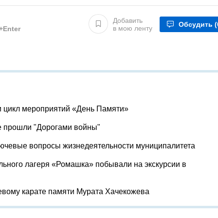
Добавить
Обсудить
(
в мою ленту
l+Enter
и цикл мероприятий «День Памяти»
е прошли "Дорогами войны"
лючевые вопросы жизнедеятельности муниципалитета
льного лагеря «Ромашка» побывали на экскурсии в
евому карате памяти Мурата Хачекожева