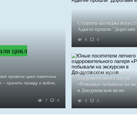
Студенты колледжа искусст
Адыгее прошли "Дорогами
6
0
али цикл
Юные посетители летнего
узея провели цикл памятных
оздоровительного лагеря
 – хранить правду о войне,
«Ромашка» побывали на эк
в Дондуковском музее
7
0
5
0