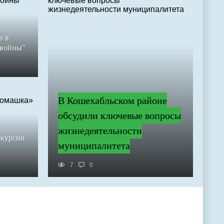
в в
 войны"
В Кошехабльском районе
обсудили ключевые вопросы
жизнедеятельности
скурсии
муниципалитета
7
0