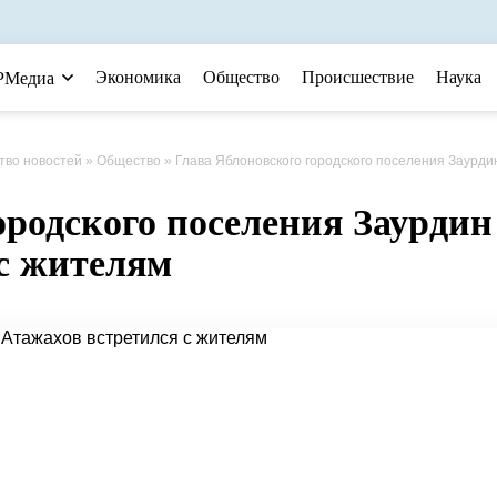
Экономика
Общество
Происшествие
Наука
РМедиа
тво новостей
»
Общество
» Глава Яблоновского городского поселения Заурдин Атажахов встретился с жител
ородского поселения Заурдин
с жителям