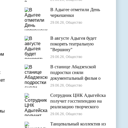
В Адыгее отметили День
черкешенки
29.06.26, Общество
В августе Адыгея будет
покорять театральную
"Вершину"
ом
29.06.26, Общество
В станице Абадзехской
с
подростки сняли
документальный фильм о
яет
цирковой студии
29.06.26, Общество
Сотрудник ЦНК Адыгейска
получит госстипендию на
реализацию творческого
емы
проекта в области
29.06.26, Общество
кинематографии
Танцевальный коллектив из