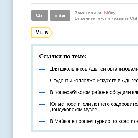
Заметили ош
Ы
бку
Ctrl
Enter
Выделите текст и нажмите
Ctr
Мы в
Ссылки по теме:
Для школьников Адыгеи организовал
Студенты колледжа искусств в Адыге
В Кошехабльском районе обсудили к
Юные посетители летнего оздоровите
Дондуковском музее
В Майкопе прошел турнир по всестил