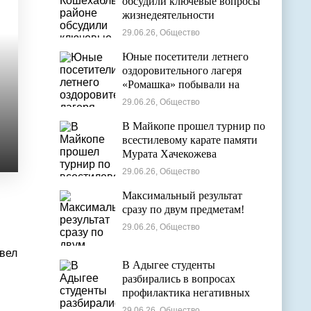
обсудили ключевые вопросы
жизнедеятельности
муниципалитета
29.06.26, Общество
Юные посетители летнего
оздоровительного лагеря
«Ромашка» побывали на
экскурсии в Дондуковском
29.06.26, Общество
музее
В Майкопе прошел турнир по
всестилевому карате памяти
Мурата Хачекожева
29.06.26, Общество
Максимальный результат
сразу по двум предметам!
29.06.26, Общество
вел
В Адыгее студенты
разбирались в вопросах
профилактика негативных
явлений в молодежной среде
29.06.26, Общество