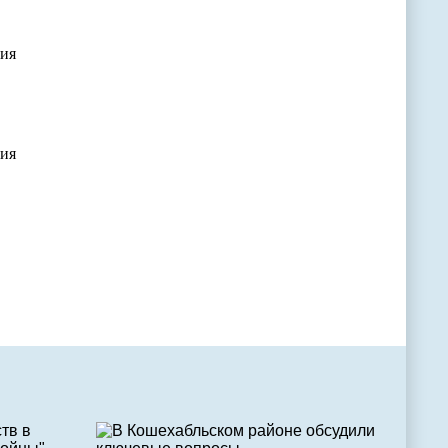
ния
ния
в