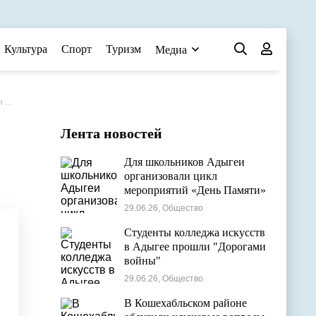
Культура
Спорт
Туризм
Медиа
ям
Лента новостей
Для школьников Адыгеи
организовали цикл
мероприятий «День Памяти»
29.06.26, Общество
Студенты колледжа искусств
в Адыгее прошли "Дорогами
войны"
29.06.26, Общество
В Кошехабльском районе