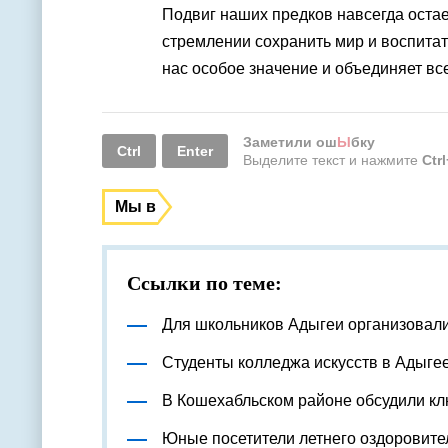
Подвиг наших предков навсегда остает
стремлении сохранить мир и воспита
нас особое значение и объединяет вс
Заметили ош
Ы
бку
Ctrl
Enter
Выделите текст и нажмите
Ctr
Мы в
Ссылки по теме:
Для школьников Адыгеи организовал
Студенты колледжа искусств в Адыге
В Кошехабльском районе обсудили к
Юные посетители летнего оздоровите