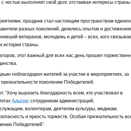
я с честью выполняет свой долг, отстаивая интересы страны
ятиями, праздник стал настоящим пространством единен
тавители разных поколений, делились опытом и достижения
нивший ветеранов, молодежь и детей – всех, кого связывае
к истории страны.
торов, этот важный для всех нас день прошел торжественн
динства.
ьин поблагодарил жителей за участие в мероприятиях, за
 признательности поколению Победителей.
л: "Хочу выразить благодарность всем, кто участвовал в
тетах
Адыгеи
: сотрудникам администраций,
служащим, волонтерам, деятелям культуры, медикам,
зопасность и яркость торжеств. Особая признательность вс
лению Победителей".