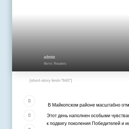
admin
Фото: Reuters
{short-story limit="840"}
В Майкопском районе масштабно отм
Этот день наполнен особыми чувствам
к подвигу поколения Победителей и 