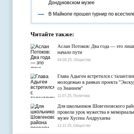
Дондуковском музее
В Майкопе прошел турнир по всестил
Читайте также:
Аслан Потоков: Два года — это лиш
начало пути
04.06.25, Общество
Глава Адыгеи встретился с талантли
молодежью в рамках проекта "Экску
со Знанием"
11.07.25, Политика
Для школьников Шовгеновского рай
провели урок мужества в мемориаль
музее Хусена Андрухаева
12.11.25, Общество