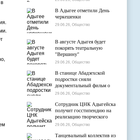
 в
В Адыгее отметили День
черкешенки
ия.
29.06.26, Общество
ми.
т
В августе Адыгея будет
покорять театральную
"Вершину"
о,
29.06.26, Общество
В станице Абадзехской
подростки сняли
документальный фильм о
цирковой студии
29.06.26, Общество
Сотрудник ЦНК Адыгейска
получит госстипендию на
реализацию творческого
проекта в области
ем
29.06.26, Общество
кинематографии
Танцевальный коллектив из