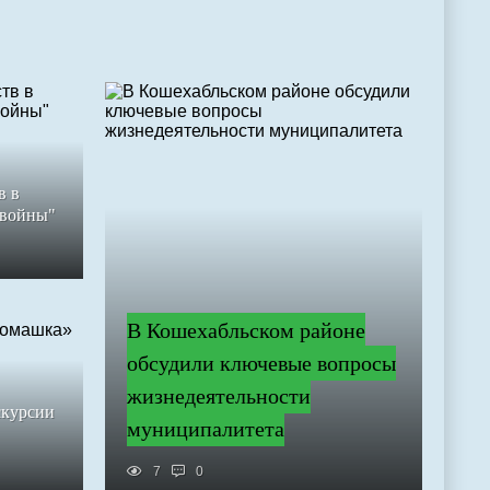
в в
 войны"
В Кошехабльском районе
обсудили ключевые вопросы
жизнедеятельности
скурсии
муниципалитета
7
0