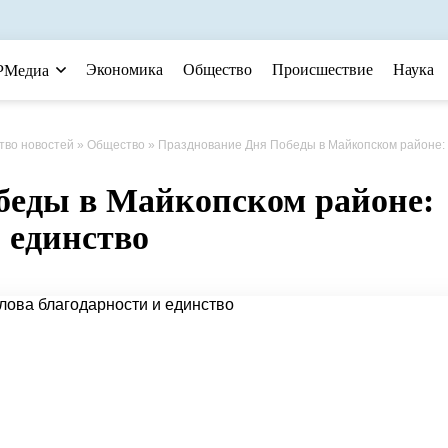
Экономика
Общество
Происшествие
Наука
РМедиа
тво новостей
»
Общество
» Празднование Дня Победы в Майкопском районе: слова благодарности и един
беды в Майкопском районе:
и единство