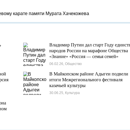
евому карате памяти Мурата Хачекожева
ь
Владимир Путин дал старт Году единст
народов России на марафоне Общества
«Знание» «Россия — семья семей»
06.02.26, Общество
вой
В Майкопском районе Адыгеи подвели
рсия
итоги Межрегионального фестиваля
казачьей культуры
30.06.25, Культура
она
ном