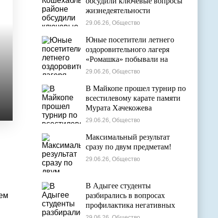
обсудили ключевые вопросы
жизнедеятельности
муниципалитета
29.06.26, Общество
Юные посетители летнего
оздоровительного лагеря
«Ромашка» побывали на
экскурсии в Дондуковском
29.06.26, Общество
музее
В Майкопе прошел турнир по
всестилевому карате памяти
Мурата Хачекожева
29.06.26, Общество
Максимальный результат
сразу по двум предметам!
29.06.26, Общество
В Адыгее студенты
ием
разбирались в вопросах
профилактика негативных
явлений в молодежной среде
29.06.26, Общество