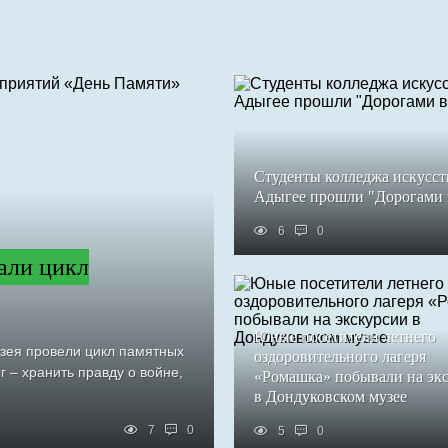
Студенты колледжа искусст
Адыгее прошли "Дорогами
6
0
али цикл
Юные посетители летнего
узея провели цикл памятных
оздоровительного лагеря
 – хранить правду о войне,
«Ромашка» побывали на эк
в Дондуковском музее
7
0
5
0