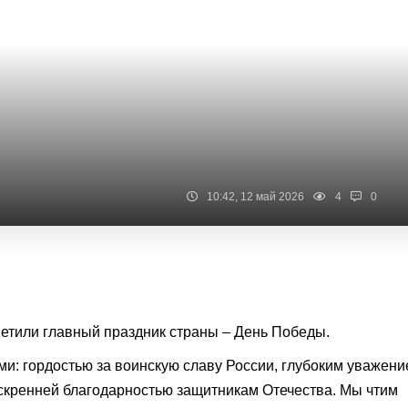
10:42, 12 май 2026
4
0
етили главный праздник страны – День Победы.
и: гордостью за воинскую славу России, глубоким уважен
искренней благодарностью защитникам Отечества. Мы чтим