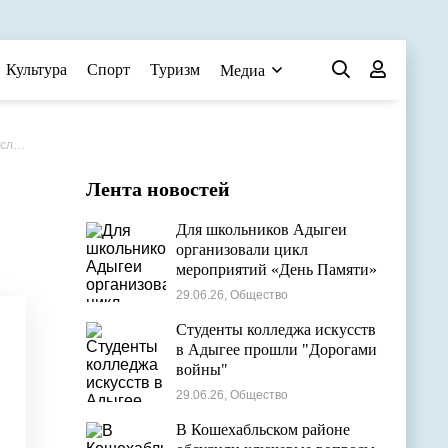
Культура
Спорт
Туризм
Медиа
ство
Лента новостей
Для школьников Адыгеи
организовали цикл
мероприятий «День Памяти»
29.06.26, Общество
Студенты колледжа искусств
в Адыгее прошли "Дорогами
войны"
29.06.26, Общество
В Кошехабльском районе