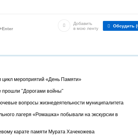
Добавить
Обсудить
(
в мою ленту
l+Enter
и цикл мероприятий «День Памяти»
е прошли "Дорогами войны"
лючевые вопросы жизнедеятельности муниципалитета
льного лагеря «Ромашка» побывали на экскурсии в
евому карате памяти Мурата Хачекожева