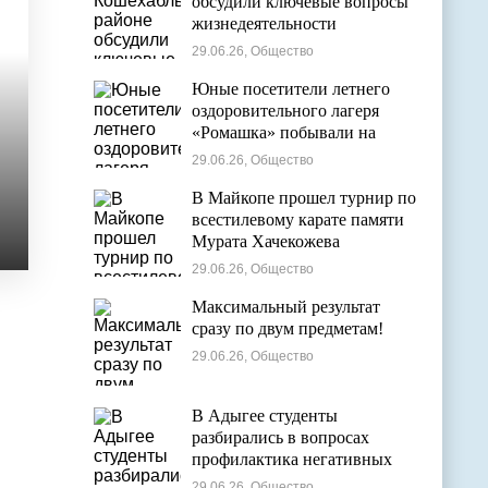
обсудили ключевые вопросы
жизнедеятельности
муниципалитета
29.06.26, Общество
Юные посетители летнего
оздоровительного лагеря
«Ромашка» побывали на
экскурсии в Дондуковском
29.06.26, Общество
музее
В Майкопе прошел турнир по
всестилевому карате памяти
Мурата Хачекожева
29.06.26, Общество
Максимальный результат
сразу по двум предметам!
29.06.26, Общество
В Адыгее студенты
разбирались в вопросах
профилактика негативных
явлений в молодежной среде
29.06.26, Общество