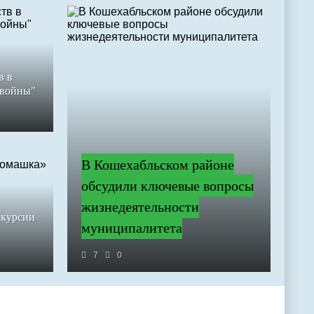
в в
 войны"
В Кошехабльском районе
обсудили ключевые вопросы
жизнедеятельности
скурсии
муниципалитета
7
0