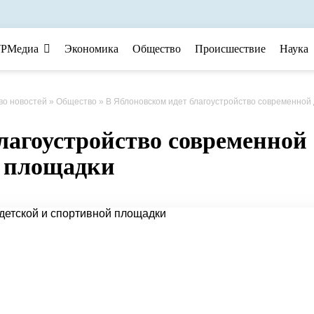
РМедиа
Экономика
Общество
Происшествие
Наука
во новостей
»
Общество
» В Яблоновском идет благоустройство современной детской и спортивной площ
лагоустройство современной
й площадки