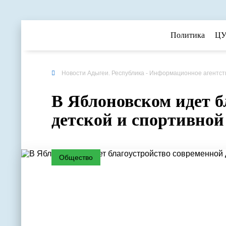
Политика
ЦУ
Новости Адыгеи. Республика - Информационное агентст
В Яблоновском идет б
детской и спортивно
Общество