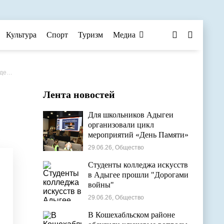
Культура
Спорт
Туризм
Медиа
адки
Лента новостей
Для школьников Адыгеи
организовали цикл
мероприятий «День Памяти»
29.06.26, Общество
Студенты колледжа искусств
в Адыгее прошли "Дорогами
войны"
29.06.26, Общество
В Кошехабльском районе