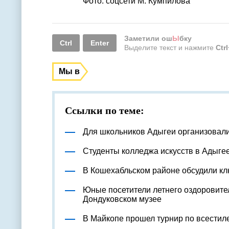
Фото: соцсети М. Кумпилова
Заметили ош
Ы
бку
Ctrl
Enter
Выделите текст и нажмите
Ctr
Мы в
Ссылки по теме:
Для школьников Адыгеи организовал
Студенты колледжа искусств в Адыге
В Кошехабльском районе обсудили к
Юные посетители летнего оздоровите
Дондуковском музее
В Майкопе прошел турнир по всестил