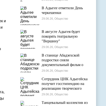
В Адыгее отметили День
черкешенки
29.06.26, Общество
ек и
 и
В августе Адыгея будет
покорять театральную
"Вершину"
29.06.26, Общество
о
В станице Абадзехской
подростки сняли
документальный фильм о
цирковой студии
29.06.26, Общество
Сотрудник ЦНК Адыгейска
получит госстипендию на
реализацию творческого
га,
проекта в области
29.06.26, Общество
кинематографии
еды
Танцевальный коллектив из