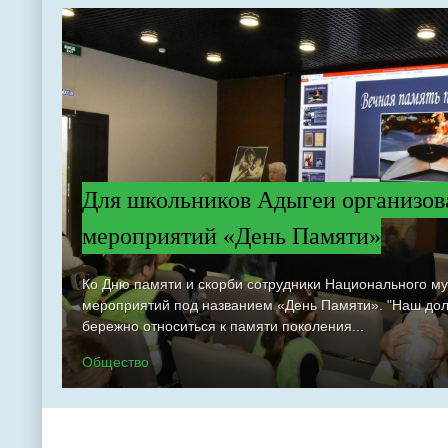
Для школьников Адыгеи организов
мероприятий «День Памяти»
Ко Дню памяти и скорби сотрудники Национального м
мероприятий под названием «День Памяти». "Наш долг
бережно относиться к памяти поколения...
Общество