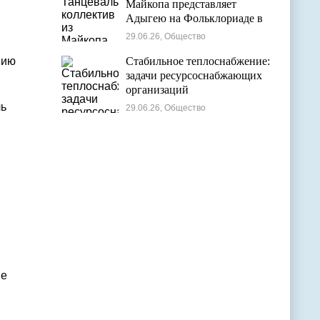
Майкопа представляет
Адыгею на Фольклориаде в
в
Уфе
29.06.26, Общество
нию
Стабильное теплоснабжение:
задачи ресурсоснабжающих
организаций
ль
29.06.26, Общество
.
не