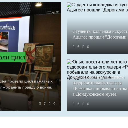
Студенты колледжа искусст
Адыгее прошли "Дорогами
6
0
али цикл
Юные посетители летнего
узея провели цикл памятных
оздоровительного лагеря
 – хранить правду о войне,
«Ромашка» побывали на эк
в Дондуковском музее
7
0
5
0