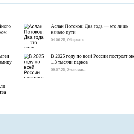
йного
Аслан Потоков: Два года — это лишь
ком
начало пути
04.06.25, Общество
ыгеи
В 2025 году по всей России построят ок
амику
1,3 тысячи парков
09.07.25, Экономика
али
тва