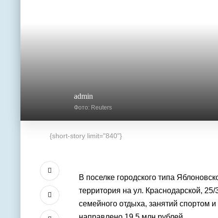
admin
Фото: Reuters
{short-story limit="840"}
В поселке городского типа Яблоновс
территория на ул. Краснодарской, 25/
семейного отдыха, занятий спортом и
направлено 19,5 млн рублей.