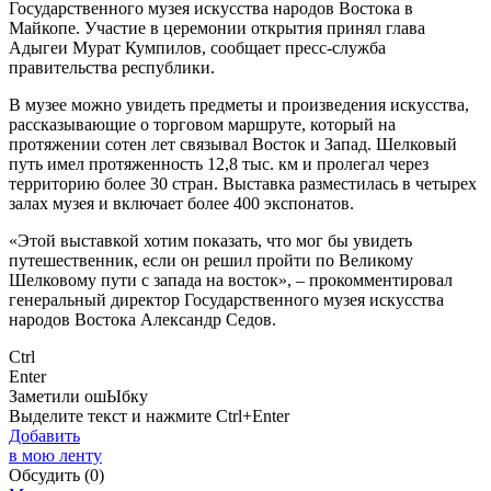
Государственного музея искусства народов Востока в
Майкопе. Участие в церемонии открытия принял глава
Адыгеи Мурат Кумпилов, сообщает пресс-служба
правительства республики.
В музее можно увидеть предметы и произведения искусства,
рассказывающие о торговом маршруте, который на
протяжении сотен лет связывал Восток и Запад. Шелковый
путь имел протяженность 12,8 тыс. км и пролегал через
территорию более 30 стран. Выставка разместилась в четырех
залах музея и включает более 400 экспонатов.
«Этой выставкой хотим показать, что мог бы увидеть
путешественник, если он решил пройти по Великому
Шелковому пути с запада на восток», – прокомментировал
генеральный директор Государственного музея искусства
народов Востока Александр Седов.
Ctrl
Enter
Заметили ош
Ы
бку
Выделите текст и нажмите
Ctrl+Enter
Добавить
в мою ленту
Обсудить
(0)