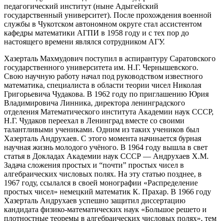
педагогический институт (ныне Адыгейский
государственный университет). После прохождения военной
службы в Чукотском автономном округе стал ассистентом
кафедры математики АГПИ в 1958 году и с тех пор до
настоящего времени являлся сотрудником АГУ.
Хазерталь Махмудович поступил в аспирантуру Саратовского
государственного университета им. Н.Г. Чернышевского.
Свою научную работу начал под руководством известного
математика, специалиста в области теории чисел Николая
Григорьевича Чудакова. В 1962 году по приглашению Юрия
Владимировича Линника, директора ленинградского
отделения Математического института Академии наук СССР,
Н.Г. Чудаков переехал в Ленинград вместе со своими
талантливыми учениками. Одним из таких учеников был
Хазерталь Андрухаев. С этого момента начинается бурная
научная жизнь молодого учёного. В 1964 году вышла в свет
статья в Докладах Академии наук СССР — Андрухаев Х.М.
Задача сложения простых и “почти” простых чисел в
алгебраических числовых полях. На эту статью позднее, в
1967 году, ссылался в своей монографии «Распределение
простых чисел» немецкий математик К. Прахар. В 1966 году
Хазерталь Андрухаев успешно защитил диссертацию
кандидата физико-математических наук «Большое решето и
плотностные теоремы в алгебраических числовых полях», тем