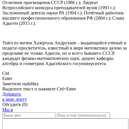
Отличник просвещения СССР (1986 г.); Лауреат
Всероссийского конкурса преподавателей вузов (1993 г.);
Заслуженный деятель науки РА (1994 г.); Почётный работник
высшего профессионального образования РФ (2004 г.); Слава
Адыгеи (2015 г.).
Ушёл из жизни Хазерталь Андрухаев – выдающийся учёный и
педагог-просветитель, известный в мире математики далеко за
пределами не только Адыгеи, но и всего бывшего СССР,
кандидат физико-математических наук, доцент кафедры
алгебры и геометрии Адыгейского госуниверситета.
Ctrl
Enter
Заметили ош
Ы
бку
Выделите текст и нажмите
Ctrl+Enter
Добавить
в мою ленту
Обсудить
(0)
Мы в