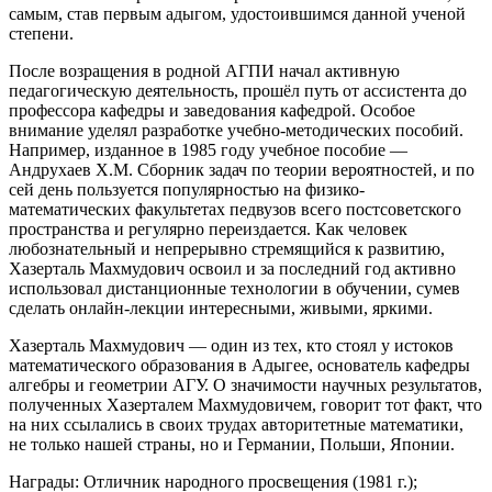
самым, став первым адыгом, удостоившимся данной ученой
степени.
После возращения в родной АГПИ начал активную
педагогическую деятельность, прошёл путь от ассистента до
профессора кафедры и заведования кафедрой. Особое
внимание уделял разработке учебно-методических пособий.
Например, изданное в 1985 году учебное пособие —
Андрухаев Х.М. Сборник задач по теории вероятностей, и по
сей день пользуется популярностью на физико-
математических факультетах педвузов всего постсоветского
пространства и регулярно переиздается. Как человек
любознательный и непрерывно стремящийся к развитию,
Хазерталь Махмудович освоил и за последний год активно
использовал дистанционные технологии в обучении, сумев
сделать онлайн-лекции интересными, живыми, яркими.
Хазерталь Махмудович — один из тех, кто стоял у истоков
математического образования в Адыгее, основатель кафедры
алгебры и геометрии АГУ. О значимости научных результатов,
полученных Хазерталем Махмудовичем, говорит тот факт, что
на них ссылались в своих трудах авторитетные математики,
не только нашей страны, но и Германии, Польши, Японии.
Награды: Отличник народного просвещения (1981 г.);