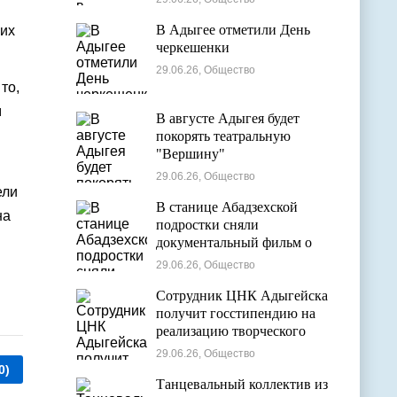
В Адыгее отметили День
ших
черкешенки
29.06.26, Общество
то,
м
В августе Адыгея будет
покорять театральную
"Вершину"
29.06.26, Общество
ели
В станице Абадзехской
на
подростки сняли
документальный фильм о
цирковой студии
29.06.26, Общество
Сотрудник ЦНК Адыгейска
получит госстипендию на
реализацию творческого
проекта в области
29.06.26, Общество
кинематографии
0)
Танцевальный коллектив из