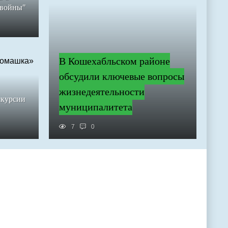
 войны"
В Кошехабльском районе
обсудили ключевые вопросы
жизнедеятельности
скурсии
муниципалитета
7
0