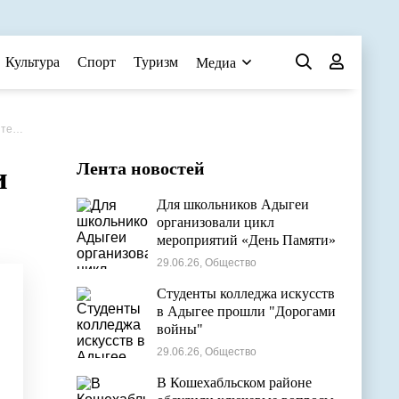
Культура
Спорт
Туризм
Медиа
има»
Лента новостей
и
Для школьников Адыгеи
организовали цикл
мероприятий «День Памяти»
29.06.26, Общество
Студенты колледжа искусств
в Адыгее прошли "Дорогами
войны"
29.06.26, Общество
В Кошехабльском районе