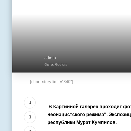
admin
Фото: Reuters
{short-story limit="840"}
В Картинной галерее проходит фо
неонацистского режима". Экспозиц
республики
Мурат Кумпилов
.