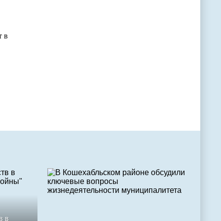
т в
в в