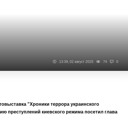
13:39, 02 август 2025
74
0
товыставка "Хроники террора украинского
ию преступлений киевского режима посетил глава