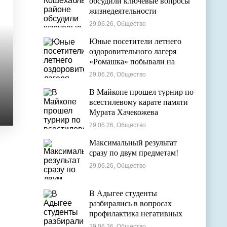
обсудили ключевые вопросы
жизнедеятельности
муниципалитета
29.06.26, Общество
Юные посетители летнего
оздоровительного лагеря
«Ромашка» побывали на
экскурсии в Дондуковском
29.06.26, Общество
музее
В Майкопе прошел турнир по
всестилевому карате памяти
Мурата Хачекожева
29.06.26, Общество
Максимальный результат
сразу по двум предметам!
29.06.26, Общество
В Адыгее студенты
разбирались в вопросах
профилактика негативных
явлений в молодежной среде
29.06.26, Общество