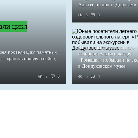
Адыгее прошли "Дорогами
6
0
али цикл
Юные посетители летнего
узея провели цикл памятных
оздоровительного лагеря
 – хранить правду о войне,
«Ромашка» побывали на эк
в Дондуковском музее
7
0
5
0