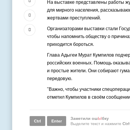
На выставке представлены работы жу
для мирного населения, рассказываю
жертвами преступлений.
Организаторами выставки стали
Госу
чтобы напомнить обществу о причина
приходится бороться.
Глава Адыгеи
Мурат Кумпилов
подчер
российских военных. Помощь оказыв
и простые жители. Они собирают гума
передовую.
"Важно, чтобы участники спецоперации
отметил
Кумпилов
в своём сообщении
Заметили ош
Ы
бку
Ctrl
Enter
Выделите текст и нажмите
Ctr