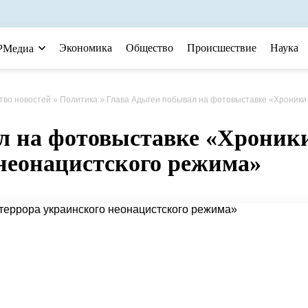
Экономика
Общество
Происшествие
Наука
РМедиа
тво новостей
»
Политика
» Глава Адыгеи побывал на фотовыставке «Хроники террора украинского неонацистского реж
л на фотовыставке «Хроник
неонацистского режима»