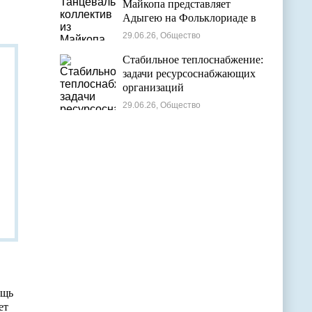
Майкопа представляет
Адыгею на Фольклориаде в
Уфе
29.06.26, Общество
Стабильное теплоснабжение:
задачи ресурсоснабжающих
организаций
29.06.26, Общество
ощь
ет