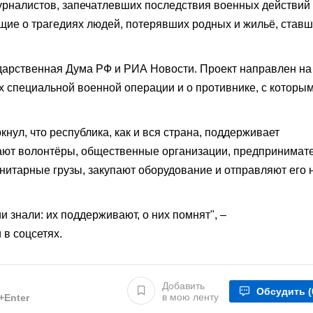
рналистов, запечатлевших последствия военных действий
щие о трагедиях людей, потерявших родных и жильё, став
дарственная Дума РФ
и
РИА Новости
. Проект направлен на 
х специальной военной операции и о противнике, с которы
кнул, что республика, как и вся страна, поддерживает
ают волонтёры, общественные организации, предпринимат
нитарные грузы, закупают оборудование и отправляют его 
 знали: их поддерживают, о них помнят", –
 в соцсетях.
Добавить
Обсудить
(
в мою ленту
l+Enter