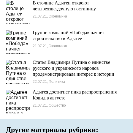
В столице Адыгеи откроют
четырехзвездочную гостиницу
21.07.21, Экономика
Группе компаний «Победа» начнет
строительство в Адыгее
21.07.21, Экономика
Статья Владимира Путина о единстве
русского и украинского народов
продемонстрировала интерес к истории
президента России
22.07.21, Политика
Адыгея достигнет пика распространения
Ковид в августе
21.07.21, Общество
Другие материалы рубрики: