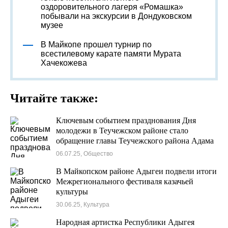
оздоровительного лагеря «Ромашка»
побывали на экскурсии в Дондуковском
музее
В Майкопе прошел турнир по
всестилевому карате памяти Мурата
Хачекожева
Читайте также:
Ключевым событием празднования Дня
молодежи в Теучежском районе стало
обращение главы Теучежского района Адама
Удычака к молодым жителям
06.07.25, Общество
В Майкопском районе Адыгеи подвели итоги
Межрегионального фестиваля казачьей
культуры
30.06.25, Культура
Народная артистка Республики Адыгея