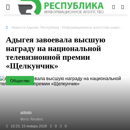
Новости Адыгеи. Республика - Информационное агентство новостей
»
Адыгея завоевала высшую
награду на национальной
телевизионной премии
«Щелкунчик»
Общество
admin
Фото: Reuters
10:23, 15 январь 2026
0
0