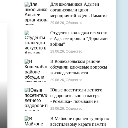
Для школьников Адыгеи
организовали цикл
мероприятий «День Памяти»
29.06.26, Общество
Студенты колледжа искусств
в Адыгее прошли "Дорогами
войны"
29.06.26, Общество
В Кошехабльском районе
обсудили ключевые вопросы
жизнедеятельности
муниципалитета
29.06.26, Общество
Юные посетители летнего
оздоровительного лагеря
«Ромашка» побывали на
экскурсии в Дондуковском
29.06.26, Общество
музее
В Майкопе прошел турнир по
всестилевому карате памяти