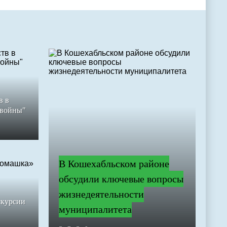
в в
 войны"
В Кошехабльском районе
обсудили ключевые вопросы
жизнедеятельности
скурсии
муниципалитета