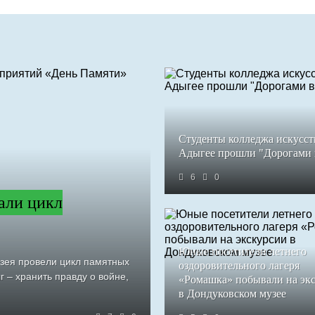
Студенты колледжа искусст
Адыгее прошли "Дорогами
6
0
али цикл
Юные посетители летнего
узея провели цикл памятных
оздоровительного лагеря
 – хранить правду о войне,
«Ромашка» побывали на эк
в Дондуковском музее