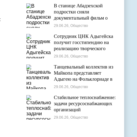
В станице Абадзехской
подростки сняли
документальный фильм о
:
цирковой студии
29.06.26, Общество
Сотрудник ЦНК Адыгейска
получит госстипендию на
реализацию творческого
проекта в области
29.06.26, Общество
кинематографии
Танцевальный коллектив из
Майкопа представляет
Адыгею на Фольклориаде в
Уфе
29.06.26, Общество
Стабильное теплоснабжение:
задачи ресурсоснабжающих
организаций
29.06.26, Общество