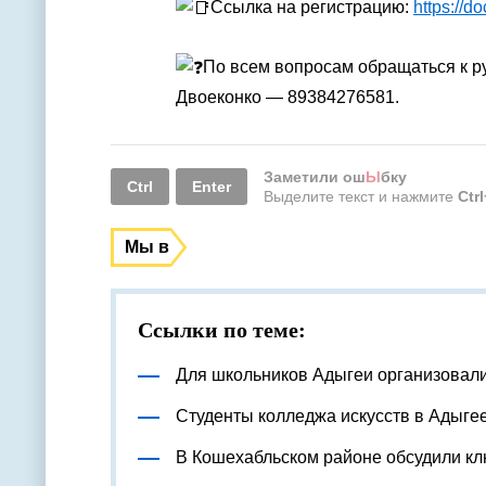
Ссылка на регистрацию:
https://
По всем вопросам обращаться к р
Двоеконко — 89384276581.
Заметили ош
Ы
бку
Ctrl
Enter
Выделите текст и нажмите
Ctr
Мы в
Ссылки по теме:
Для школьников Адыгеи организовал
Студенты колледжа искусств в Адыге
В Кошехабльском районе обсудили к