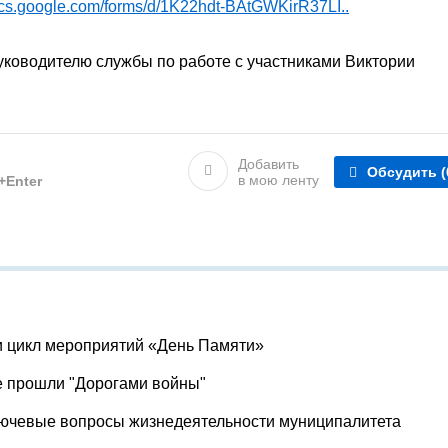
docs.google.com/forms/d/1K22hdt-BAtGWKirR37LI..
уководителю службы по работе с участниками Виктории
Добавить
Обсудить
(
в мою ленту
l+Enter
и цикл мероприятий «День Памяти»
е прошли "Дорогами войны"
лючевые вопросы жизнедеятельности муниципалитета