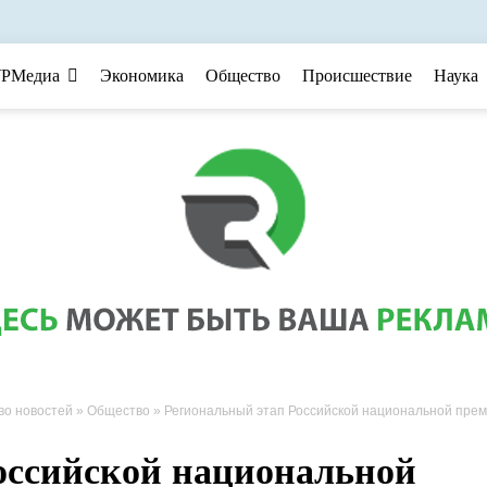
РМедиа
Экономика
Общество
Происшествие
Наука
во новостей
»
Общество
» Региональный этап Российской национальной премии «Студент года —2021» запустили в Ад
оссийской национальной