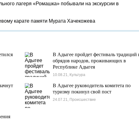
льного лагеря «Ромашка» побывали на экскурсии в
евому карате памяти Мурата Хачекожева
етился
В Адыгее пройдет фестиваль традиций 
обрядов народов, проживающих в
Республике Адыгея
10.08.21, Культура
начнут
В Адыгее руководитель комитета по
туризму покинул свой пост
24.07.21, Происшествие
ления