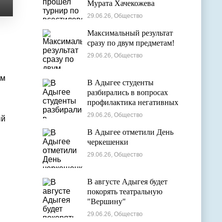
Мурата Хачекожева
29.06.26, Общество
Максимальный результат
сразу по двум предметам!
29.06.26, Общество
ем
В Адыгее студенты
разбирались в вопросах
профилактика негативных
явлений в молодежной среде
29.06.26, Общество
ый
В Адыгее отметили День
черкешенки
29.06.26, Общество
В августе Адыгея будет
покорять театральную
"Вершину"
29.06.26, Общество