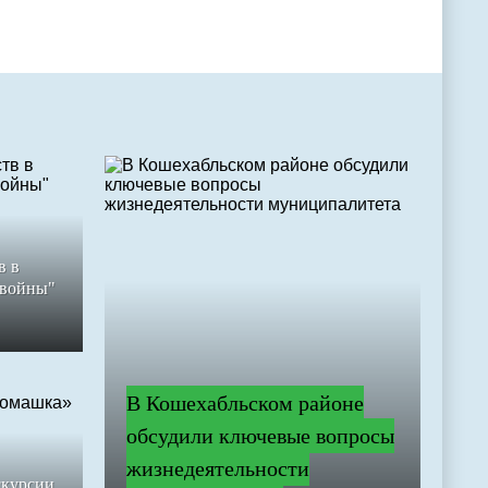
в в
 войны"
В Кошехабльском районе
обсудили ключевые вопросы
жизнедеятельности
скурсии