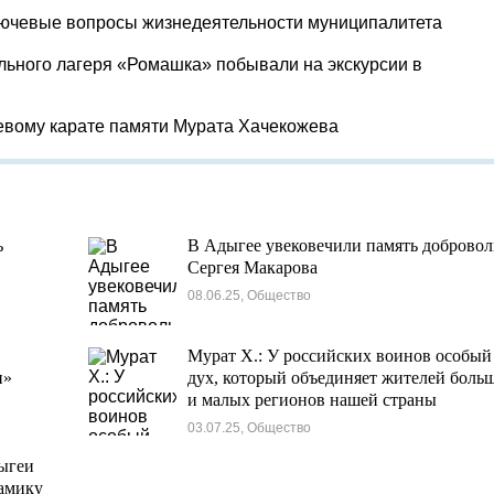
лючевые вопросы жизнедеятельности муниципалитета
льного лагеря «Ромашка» побывали на экскурсии в
евому карате памяти Мурата Хачекожева
ь
В Адыгее увековечили память добровол
Сергея Макарова
08.06.25, Общество
Мурат Х.: У российских воинов особый
и»
дух, который объединяет жителей боль
и малых регионов нашей страны
03.07.25, Общество
ыгеи
амику