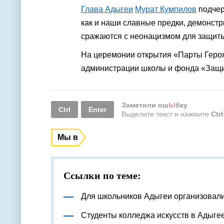
Глава Адыгеи
Мурат Кумпилов
подчер
как и наши славные предки, демонстр
сражаются с неонацизмом для защиты
На церемонии открытия «Парты Героя
администрации школы и фонда «Защи
Заметили ош
Ы
бку
Ctrl
Enter
Выделите текст и нажмите
Ctr
Мы в
Ссылки по теме:
Для школьников Адыгеи организовал
Студенты колледжа искусств в Адыге