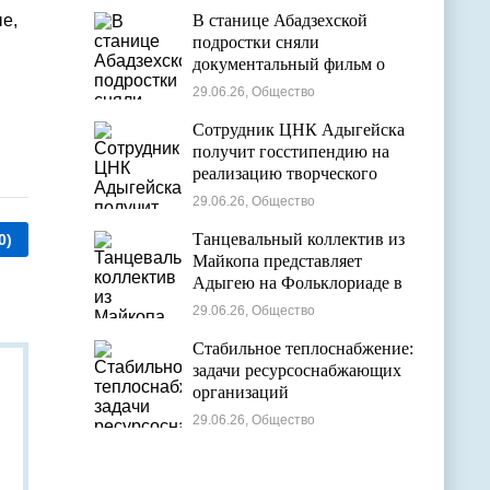
е,
В станице Абадзехской
подростки сняли
документальный фильм о
цирковой студии
29.06.26, Общество
Сотрудник ЦНК Адыгейска
получит госстипендию на
реализацию творческого
проекта в области
29.06.26, Общество
кинематографии
Танцевальный коллектив из
0)
Майкопа представляет
Адыгею на Фольклориаде в
Уфе
29.06.26, Общество
Стабильное теплоснабжение:
задачи ресурсоснабжающих
организаций
29.06.26, Общество