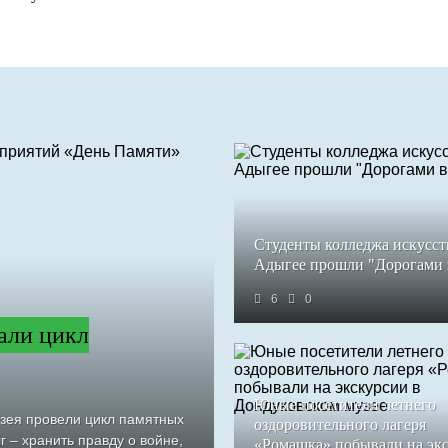
Студенты колледжа искусст
Адыгее прошли "Дорогами
6
0
али цикл
Юные посетители летнего
узея провели цикл памятных
оздоровительного лагеря
 – хранить правду о войне,
«Ромашка» побывали на эк