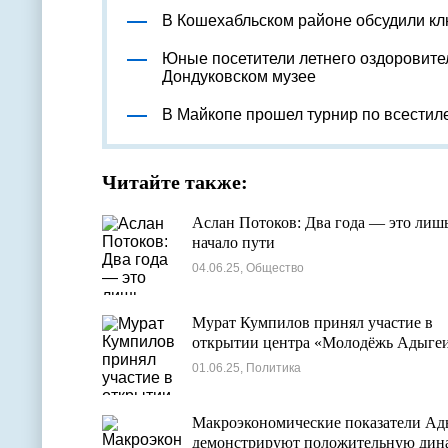
В Кошехабльском районе обсудили к
Юные посетители летнего оздоровите
Дондуковском музее
В Майкопе прошел турнир по всестил
Читайте также:
Аслан Потоков: Два года — это лиш
начало пути
04.06.25, Общество
Мурат Кумпилов принял участие в
открытии центра «Молодёжь Адыге
01.06.25, Политика
Макроэкономические показатели Ад
демонстрируют положительную дин