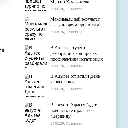
Мурата Хачекожева
29.06.26, Общество
Максимальный результат
сразу по двум предметам!
29.06.26, Общество
В Адыгее студенты
ея
разбирались в вопросах
профилактика негативных
явлений в молодежной среде
29.06.26, Общество
В Адыгее отметили День
черкешенки
29.06.26, Общество
В августе Адыгея будет
покорять театральную
"Вершину"
29.06.26, Общество