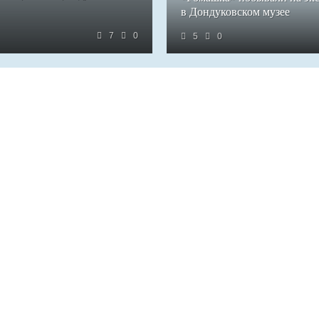
в Дондуковском музее
7
0
5
0