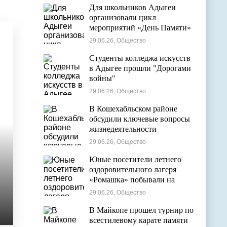
Для школьников Адыгеи
организовали цикл
мероприятий «День Памяти»
29.06.26, Общество
Студенты колледжа искусств
в Адыгее прошли "Дорогами
войны"
29.06.26, Общество
В Кошехабльском районе
обсудили ключевые вопросы
жизнедеятельности
муниципалитета
29.06.26, Общество
Юные посетители летнего
оздоровительного лагеря
«Ромашка» побывали на
экскурсии в Дондуковском
29.06.26, Общество
музее
В Майкопе прошел турнир по
всестилевому карате памяти