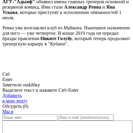
АГУ-"Адыиф"
объявил имена главных тренеров основной и
резервной команд. Ими стали
Александр Ревва
и
Яна
Ускова
, которые приступят к исполнению обязанностей 1
июля.
Ревва уже возглавлял клуб из Майкопа. Нынешнее назначение
для него — уже четвертое. В конце 2019 года он передал
бразды правления
Никите Голубу
, который теперь продолжит
тренерскую карьеру в "Кубани".
Ctrl
Enter
Заметили ош
Ы
бку
Выделите текст и нажмите
Ctrl+Enter
Добавить
в мою ленту
Обсудить
(0)
Мы в