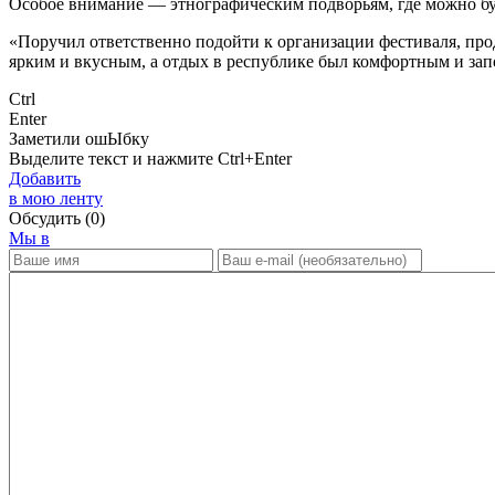
Особое внимание — этнографическим подворьям, где можно буде
«Поручил ответственно подойти к организации фестиваля, прод
ярким и вкусным, а отдых в республике был комфортным и з
Ctrl
Enter
Заметили ош
Ы
бку
Выделите текст и нажмите
Ctrl+Enter
Добавить
в мою ленту
Обсудить
(0)
Мы в