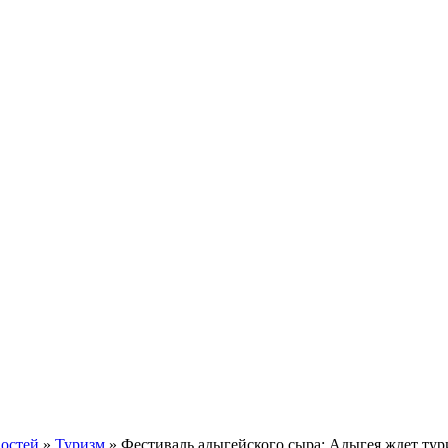
востей
»
Туризм
» Фестиваль адыгейского сыра: Адыгея ждет тур