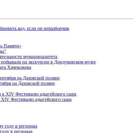
нь Памяти»
ны"
ятельности муниципалитета
 побывали на экскурсии в Дондуковском музее
ата Хачекожева
тября на Даховской поляне
к XIV Фестивалю адыгейского сыра
году в регионах