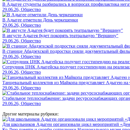
В Адыгее студенты разбирались в вопросах профилактика нег
29.06.26, Общество
В Адыгее отметили День черкешенки
29.06.26, Общество
В августе Адыгея будет покорять театральную "Вершину"
29.06.26, Общество
В станице Абадзехской подростки сняли документальный филь
29.06.26, Общество
Сотрудник ЦНК Адыгейска получит госстипендию на реализац
29.06.26, Общество
Танцевальный коллектив из Майкопа представляет Адыгею на
29.06.26, Общество
Стабильное теплоснабжение: задачи ресурсоснабжающих орга
29.06.26, Общество
Другие материалы рубрики:
Для школьников Адыгеи организовали цикл мероприятий «Де
Ко Дню памяти и скорби сотрудники Национального музея пров