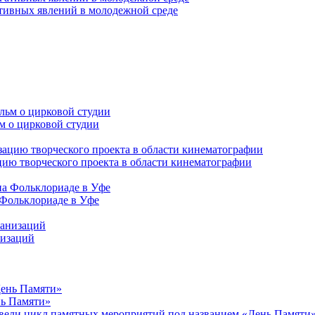
ативных явлений в молодежной среде
м о цирковой студии
ию творческого проекта в области кинематографии
 Фольклориаде в Уфе
низаций
нь Памяти»
ели цикл памятных мероприятий под названием «День Памяти». 