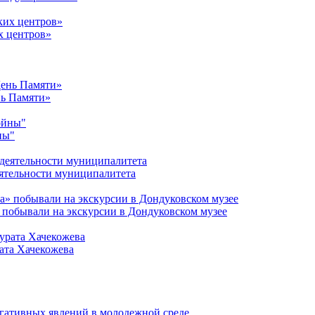
х центров»
нь Памяти»
ны"
ятельности муниципалитета
 побывали на экскурсии в Дондуковском музее
ата Хачекожева