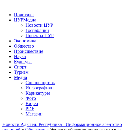
Политика
ЦУРМедиа
Новости ЦУР
Госпаблики
Проекты ЦУР
Экономика
Общество
Происшествие
Наука
Культура
Спорт
Туризм
Медиа
Спецрепортаж
Инфографики
Карикатуры
Фото
Видео
PDF
Магазин
Новости Адыгеи. Республика - Информационное агентство
новостей
»
Общество
» Экологи обсудили вопросы охраны