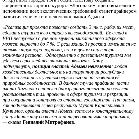
современного горного курорта «Лагонаки» при обязательном
исполнении всех экологических требований станет драйвером
развития туризма и в целом экономики Адыгеи.
«Реализация проекта позволит создать 2 тыс. рабочих мест,
сделать туристскую отрасль высокодоходной. Её вклад в
ВРП республики с учетом мультипликативного эффекта
может вырасти до 7 %. С реализацией проекта изменится не
только структура туризма, но и в целом структура
экономики региона. Одновременно с развитием туризма мы
уделяем серьезнейшее внимание экологии. Хочу
подчеркнуть,
позиция властей Адыгеи неизменна
: любая
хозяйственная деятельность на территории республики
должна вестись с учетом бережного использования её
природных особенностей. В данном случае придание части
плато Лагонаки статуса биосферного полигона позволяет
реализовывать там проекты в сфере туризма и рекреации
при сохранении контроля со стороны государства. При этом,
как подчеркивает глава республики Мурат Каральбиевич
Кумпилов, органы власти Адыгеи готовы к конструктивному
сотрудничеству со всеми заинтересованными сторонами»,
—
сказал
Геннадий Митрофанов.