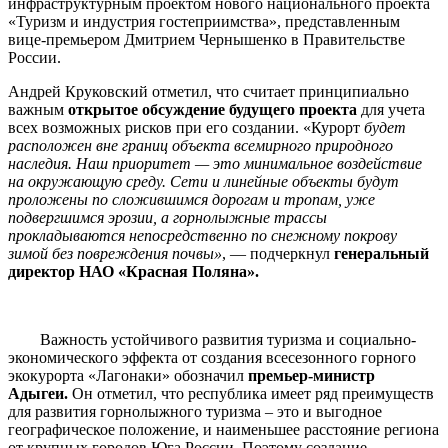
инфраструктурным проектом нового национального проекта
«Туризм и индустрия гостеприимства», представленным
вице-премьером Дмитрием Чернышенко в Правительстве
России.
Андрей Круковский отметил, что считает принципиально
важным
открытое обсуждение будущего проекта
для учета
всех возможных рисков при его создании. «Курорт
будет
расположен вне границ объекта всемирного природного
наследия.
Наш приоритет — это минимальное воздействие
на окружающую среду. Сети и линейные объекты будут
проложены по сложившимся дорогам и тропам, уже
подвергшимся эрозии, а горнолыжные трассы
прокладываются непосредственно по снежному покрову
зимой без повреждения почвы»
, — подчеркнул
генеральный
директор НАО «Красная Поляна».
Важность устойчивого развития туризма и социально-
экономического эффекта от создания всесезонного горного
экокурорта «Лагонаки» обозначил
премьер-министр
Адыгеи.
Он отметил, что республика имеет ряд преимуществ
для развития горнолыжного туризма – это и выгодное
географическое положение, и наименьшее расстояние региона
от крупных городов Юга России. Поэтому создание