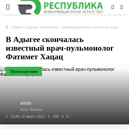
Новости Адыгеи. Республика - Информационное агентство новостей
»
В Адыгее скончалась
известный врач-пульмонолог
Фатимет Хацац
Происшествие
admin
Фото: Reuters
13:40, 11 август 2021
339
0